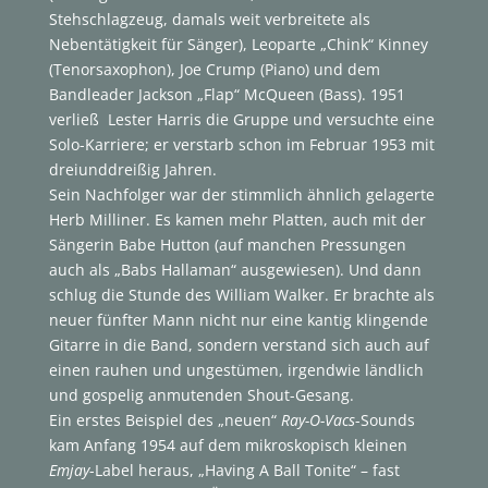
Stehschlagzeug, damals weit verbreitete als
Nebentätigkeit für Sänger), Leoparte „Chink“ Kinney
(Tenorsaxophon), Joe Crump (Piano) und dem
Bandleader Jackson „Flap“ McQueen (Bass). 1951
verließ Lester Harris die Gruppe und versuchte eine
Solo-Karriere; er verstarb schon im Februar 1953 mit
dreiunddreißig Jahren.
Sein Nachfolger war der stimmlich ähnlich gelagerte
Herb Milliner. Es kamen mehr Platten, auch mit der
Sängerin Babe Hutton (auf manchen Pressungen
auch als „Babs Hallaman“ ausgewiesen). Und dann
schlug die Stunde des William Walker. Er brachte als
neuer fünfter Mann nicht nur eine kantig klingende
Gitarre in die Band, sondern verstand sich auch auf
einen rauhen und ungestümen, irgendwie ländlich
und gospelig anmutenden Shout-Gesang.
Ein erstes Beispiel des „neuen“
Ray-O-Vacs
-Sounds
kam Anfang 1954 auf dem mikroskopisch kleinen
Emjay
-Label heraus, „Having A Ball Tonite“ – fast