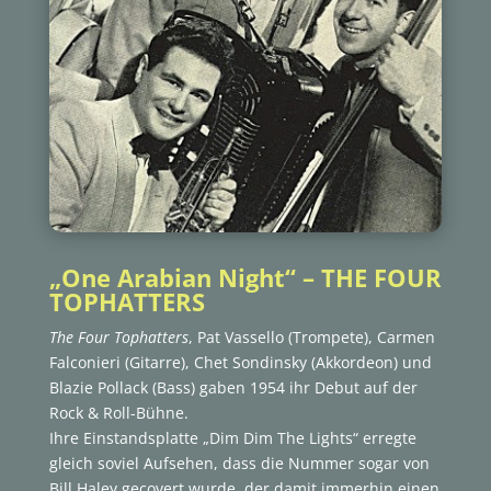
„One Arabian Night“ – THE FOUR
TOPHATTERS
The Four Tophatters
, Pat Vassello (Trompete), Carmen
Falconieri (Gitarre), Chet Sondinsky (Akkordeon) und
Blazie Pollack (Bass) gaben 1954 ihr Debut auf der
Rock & Roll-Bühne.
Ihre Einstandsplatte „Dim Dim The Lights“ erregte
gleich soviel Aufsehen, dass die Nummer sogar von
Bill Haley gecovert wurde, der damit immerhin einen