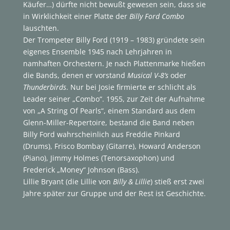
Käufer…) dürfte nicht bewußt gewesen sein, dass sie
in Wirklichkeit einer Platte der
Billy Ford Combo
lauschten.
Der Trompeter Billy Ford (1919 – 1983) gründete sein
eigenes Ensemble 1945 nach Lehrjahren in
namhaften Orchestern. Je nach Plattenmarke hießen
die Bands, denen er vorstand
Musical V-8’s
oder
Thunderbirds
. Nur bei Josie firmierte er schlicht als
Leader seiner „Combo“. 1955, zur Zeit der Aufnahme
von „A String Of Pearls“, einem Standard aus dem
Glenn-Miller-Repertoire, bestand die Band neben
Billy Ford wahrscheinlich aus Freddie Pinkard
(Drums), Frisco Bombay (Gitarre), Howard Anderson
(Piano), Jimmy Holmes (Tenorsaxophon) und
Frederick „Money“ Johnson (Bass).
Lillie Bryant (die Lillie von
Billy & Lillie
) stieß erst zwei
Jahre später zur Gruppe und der Rest ist Geschichte.