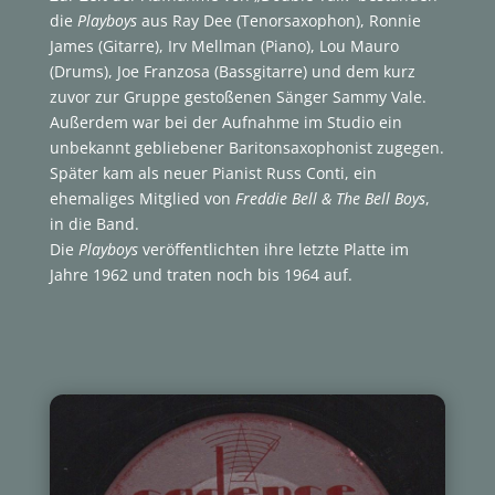
die
Playboys
aus Ray Dee (Tenorsaxophon), Ronnie
James (Gitarre), Irv Mellman (Piano), Lou Mauro
(Drums), Joe Franzosa (Bassgitarre) und dem kurz
zuvor zur Gruppe gestoßenen Sänger Sammy Vale.
Außerdem war bei der Aufnahme im Studio ein
unbekannt gebliebener Baritonsaxophonist zugegen.
Später kam als neuer Pianist Russ Conti, ein
ehemaliges Mitglied von
Freddie Bell & The Bell Boys
,
in die Band.
Die
Playboys
veröffentlichten ihre letzte Platte im
Jahre 1962 und traten noch bis 1964 auf.