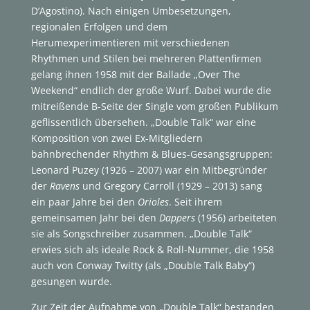
D’Agostino). Nach einigen Umbesetzungen,
regionalen Erfolgen und dem
Herumexperimentieren mit verschiedenen
Rhythmen und Stilen bei mehreren Plattenfirmen
gelang ihnen 1958 mit der Ballade „Over The
Weekend“ endlich der große Wurf. Dabei wurde die
mitreißende B-Seite der Single vom großen Publikum
geflissentlich übersehen. „Double Talk“ war eine
Komposition von zwei Ex-Mitgliedern
bahnbrechender Rhythm & Blues-Gesangsgruppen:
Leonard Puzey (1926 – 2007) war ein Mitbegründer
der
Ravens
und Gregory Carroll (1929 – 2013) sang
ein paar Jahre bei den
Orioles
. Seit ihrem
gemeinsamen Jahr bei den
Dappers
(1956) arbeiteten
sie als Songschreiber zusammen. „Double Talk“
erwies sich als ideale Rock & Roll-Nummer, die 1958
auch von Conway Twitty (als „Double Talk Baby“)
gesungen wurde.
Zur Zeit der Aufnahme von „Double Talk“ bestanden