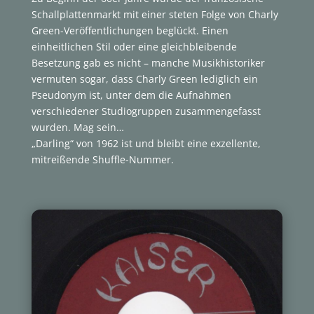
Schallplattenmarkt mit einer steten Folge von Charly
Green-Veröffentlichungen beglückt. Einen
einheitlichen Stil oder eine gleichbleibende
Besetzung gab es nicht – manche Musikhistoriker
vermuten sogar, dass Charly Green lediglich ein
Pseudonym ist, unter dem die Aufnahmen
verschiedener Studiogruppen zusammengefasst
wurden. Mag sein…
„Darling“ von 1962 ist und bleibt eine exzellente,
mitreißende Shuffle-Nummer.