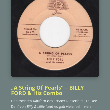
„A String Of Pearls“ – BILLY
FORD & His Combo
Den meisten Käufern des 1958er Riesenhits „La Dee
Dah“ von
Billy & Lillie
(und es gab viele, sehr viele