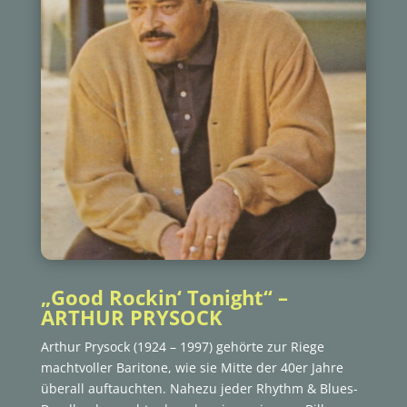
„Good Rockin‘ Tonight“ –
ARTHUR PRYSOCK
Arthur Prysock (1924 – 1997) gehörte zur Riege
machtvoller Baritone, wie sie Mitte der 40er Jahre
überall auftauchten. Nahezu jeder Rhythm & Blues-